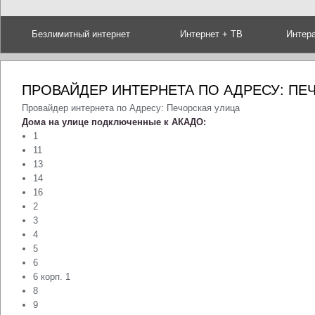
Безлимитный интернет
Интернет + ТВ
Интер
ПРОВАЙДЕР ИНТЕРНЕТА ПО АДРЕСУ: ПЕ
Провайдер интернета по Адресу: Печорская улица
Дома на улице подключенные к АКАДО:
1
11
13
14
16
2
3
4
5
6
6 корп. 1
8
9