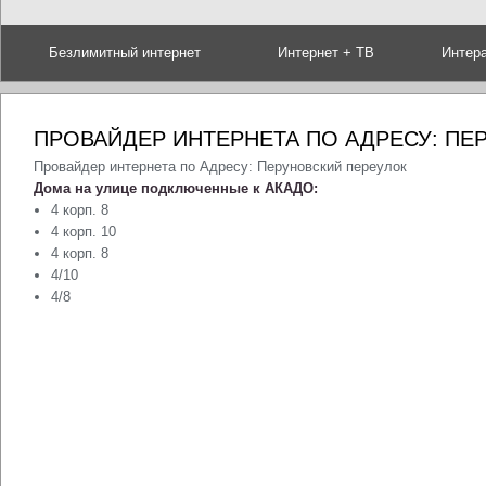
Безлимитный интернет
Интернет + ТВ
Интер
ПРОВАЙДЕР ИНТЕРНЕТА ПО АДРЕСУ: ПЕ
Провайдер интернета по Адресу: Перуновский переулок
Дома на улице подключенные к АКАДО:
4 корп. 8
4 корп. 10
4 корп. 8
4/10
4/8