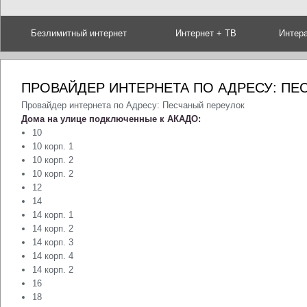
Безлимитный интернет
Интернет + ТВ
Интер
ПРОВАЙДЕР ИНТЕРНЕТА ПО АДРЕСУ: ПЕ
Провайдер интернета по Адресу: Песчаный переулок
Дома на улице подключенные к АКАДО:
10
10 корп. 1
10 корп. 2
10 корп. 2
12
14
14 корп. 1
14 корп. 2
14 корп. 3
14 корп. 4
14 корп. 2
16
18