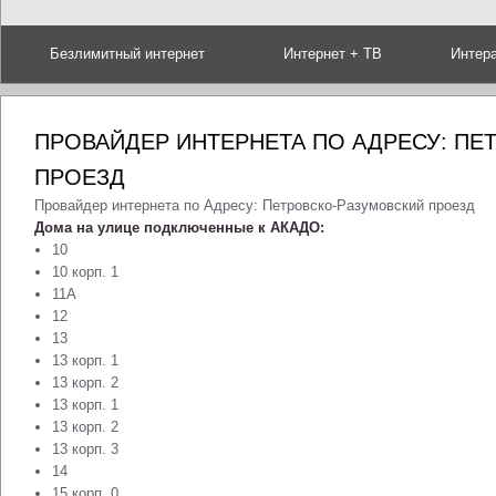
Безлимитный интернет
Интернет + ТВ
Интер
ПРОВАЙДЕР ИНТЕРНЕТА ПО АДРЕСУ: ПЕ
ПРОЕЗД
Провайдер интернета по Адресу: Петровско-Разумовский проезд
Дома на улице подключенные к АКАДО:
10
10 корп. 1
11А
12
13
13 корп. 1
13 корп. 2
13 корп. 1
13 корп. 2
13 корп. 3
14
15 корп. 0