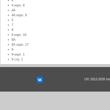
4
4 корп. 8
4А
4А корп. 9
5
7
8
8 корп. 16
8А
8А корп. 17
9
9 корп. 1
9 стр. 1
О© 2012-2026 In