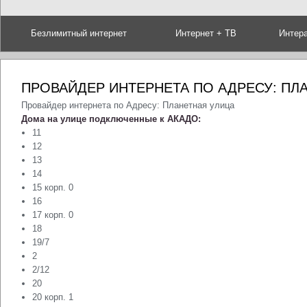
Безлимитный интернет
Интернет + ТВ
Интер
ПРОВАЙДЕР ИНТЕРНЕТА ПО АДРЕСУ: ПЛ
Провайдер интернета по Адресу: Планетная улица
Дома на улице подключенные к АКАДО:
11
12
13
14
15 корп. 0
16
17 корп. 0
18
19/7
2
2/12
20
20 корп. 1