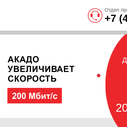
Отдел пр
+7 (
Д
20