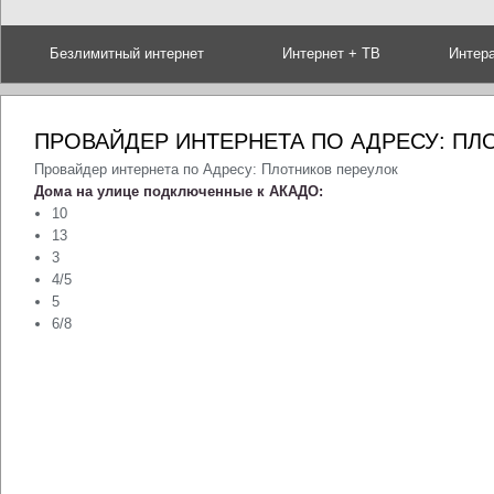
Безлимитный интернет
Интернет + ТВ
Интер
ПРОВАЙДЕР ИНТЕРНЕТА ПО АДРЕСУ: ПЛ
Провайдер интернета по Адресу: Плотников переулок
Дома на улице подключенные к АКАДО:
10
13
3
4/5
5
6/8