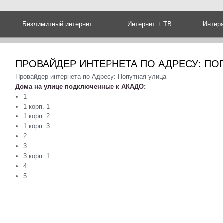
Безлимитный интернет
Интернет + ТВ
Интер
ПРОВАЙДЕР ИНТЕРНЕТА ПО АДРЕСУ: ПО
Провайдер интернета по Адресу: Попутная улица
Дома на улице подключенные к АКАДО:
1
1 корп. 1
1 корп. 2
1 корп. 3
2
3
3 корп. 1
4
5