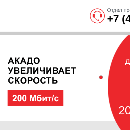
Отдел пр
+7 (
Д
20