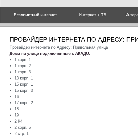
Безлимитный интернет
Интернет + ТВ
Интер
ПРОВАЙДЕР ИНТЕРНЕТА ПО АДРЕСУ: ПР
Провайдер интернета по Адресу: Привольная улица
Дома на улице подключенные к АКАДО:
1 корп. 1
1 корп. 2
1 корп. 3
13 корп. 1
15 корп. 1
15 корп. 0
16
17 корп. 2
18
19
2 К4
2 корп. 5
2 стр. 1