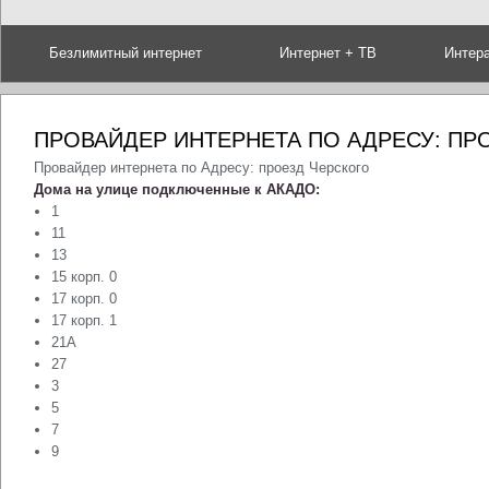
Безлимитный интернет
Интернет + ТВ
Интер
ПРОВАЙДЕР ИНТЕРНЕТА ПО АДРЕСУ: ПР
Провайдер интернета по Адресу: проезд Черского
Дома на улице подключенные к АКАДО:
1
11
13
15 корп. 0
17 корп. 0
17 корп. 1
21А
27
3
5
7
9