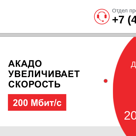
Отдел пр
+7 (
Д
20