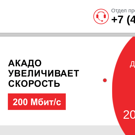
Отдел пр
+7 (
Д
20