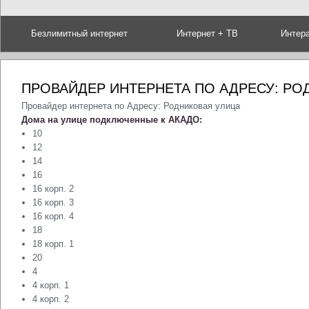
Безлимитный интернет
Интернет + ТВ
Интер
ПРОВАЙДЕР ИНТЕРНЕТА ПО АДРЕСУ: РО
Провайдер интернета по Адресу: Родниковая улица
Дома на улице подключенные к АКАДО:
10
12
14
16
16 корп. 2
16 корп. 3
16 корп. 4
18
18 корп. 1
20
4
4 корп. 1
4 корп. 2