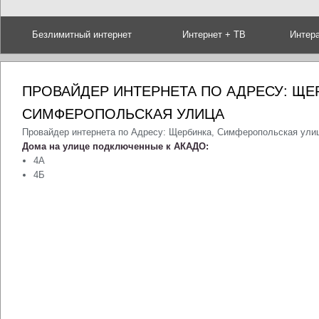
Безлимитный интернет
Интернет + ТВ
Интер
ПРОВАЙДЕР ИНТЕРНЕТА ПО АДРЕСУ: ЩЕ
СИМФЕРОПОЛЬСКАЯ УЛИЦА
Провайдер интернета по Адресу: Щербинка, Симферопольская ули
Дома на улице подключенные к АКАДО:
4А
4Б