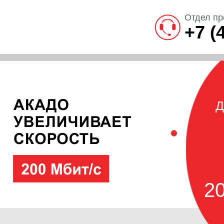
Отдел пр
+7 (
Д
20