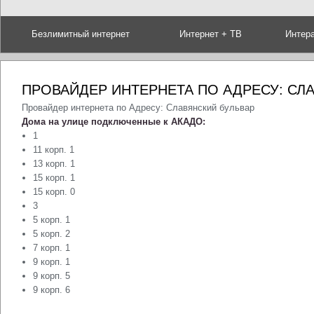
Безлимитный интернет
Интернет + ТВ
Интер
ПРОВАЙДЕР ИНТЕРНЕТА ПО АДРЕСУ: СЛ
Провайдер интернета по Адресу: Славянский бульвар
Дома на улице подключенные к АКАДО:
1
11 корп. 1
13 корп. 1
15 корп. 1
15 корп. 0
3
5 корп. 1
5 корп. 2
7 корп. 1
9 корп. 1
9 корп. 5
9 корп. 6