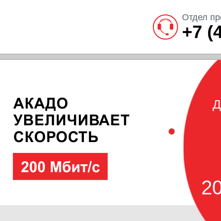
Отдел пр
+7 (
Д
20