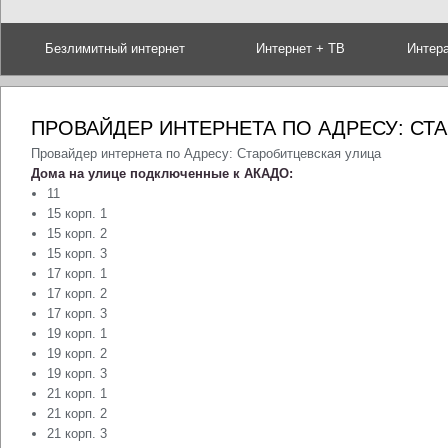
Безлимитный интернет
Интернет + ТВ
Интер
ПРОВАЙДЕР ИНТЕРНЕТА ПО АДРЕСУ: СТ
Провайдер интернета по Адресу: Старобитцевская улица
Дома на улице подключенные к АКАДО:
11
15 корп. 1
15 корп. 2
15 корп. 3
17 корп. 1
17 корп. 2
17 корп. 3
19 корп. 1
19 корп. 2
19 корп. 3
21 корп. 1
21 корп. 2
21 корп. 3