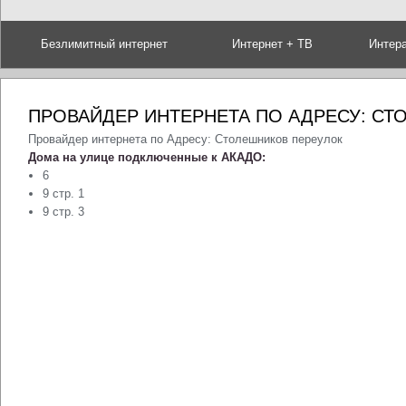
Безлимитный интернет
Интернет + ТВ
Интер
ПРОВАЙДЕР ИНТЕРНЕТА ПО АДРЕСУ: СТ
Провайдер интернета по Адресу: Столешников переулок
Дома на улице подключенные к АКАДО:
6
9 стр. 1
9 стр. 3