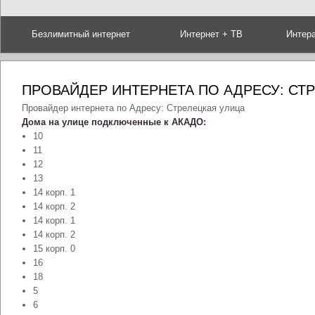
Безлимитный интернет
Интернет + ТВ
Интер
ПРОВАЙДЕР ИНТЕРНЕТА ПО АДРЕСУ: СТ
Провайдер интернета по Адресу: Стрелецкая улица
Дома на улице подключенные к АКАДО:
10
11
12
13
14 корп. 1
14 корп. 2
14 корп. 1
14 корп. 2
15 корп. 0
16
18
5
6