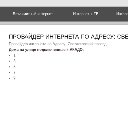
Безлимитный интернет
Интернет + ТВ
Интер
ПРОВАЙДЕР ИНТЕРНЕТА ПО АДРЕСУ: СВ
Провайдер интернета по Адресу: Светлогорский проезд
Дома на улице подключенные к АКАДО:
1
3
5
7
9