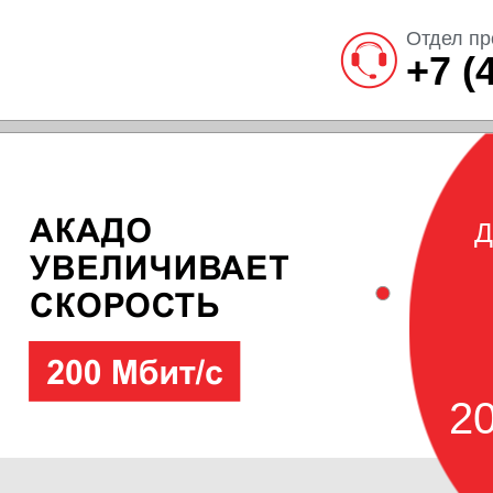
Отдел пр
+7 (
Д
20