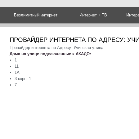
Безлимитный интернет
Интернет + ТВ
Интер
ПРОВАЙДЕР ИНТЕРНЕТА ПО АДРЕСУ: УЧ
Провайдер интернета по Адресу: Учинская улица
Дома на улице подключенные к АКАДО:
1
11
1А
3 корп. 1
7