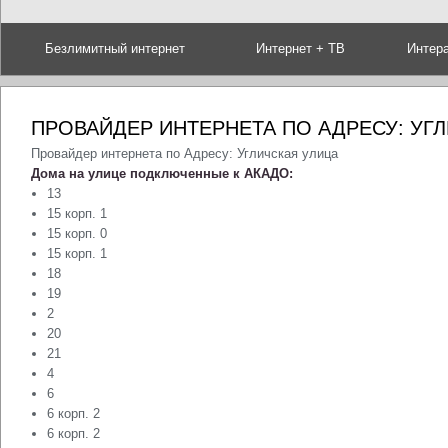
Безлимитный интернет
Интернет + ТВ
Интер
ПРОВАЙДЕР ИНТЕРНЕТА ПО АДРЕСУ: УГ
Провайдер интернета по Адресу: Угличская улица
Дома на улице подключенные к АКАДО:
13
15 корп. 1
15 корп. 0
15 корп. 1
18
19
2
20
21
4
6
6 корп. 2
6 корп. 2