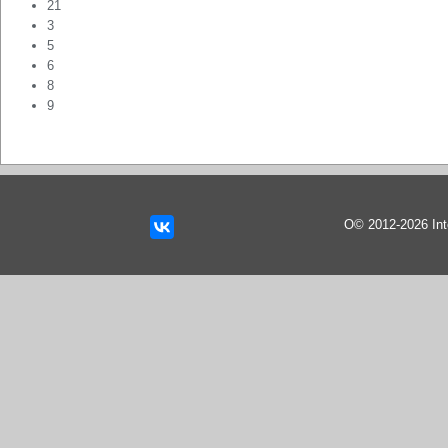
21
3
5
6
8
9
О© 2012-2026 In