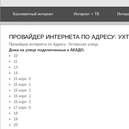
Безлимитный интернет
Интернет + ТВ
Интер
ПРОВАЙДЕР ИНТЕРНЕТА ПО АДРЕСУ: УХ
Провайдер интернета по Адресу: Ухтомская улица
Дома на улице подключенные к АКАДО:
10
11
13
14
15 корп. 0
16 корп. 1
16 корп. 2
16 корп. 1
16 корп. 2
17 корп. 0
18
19
20