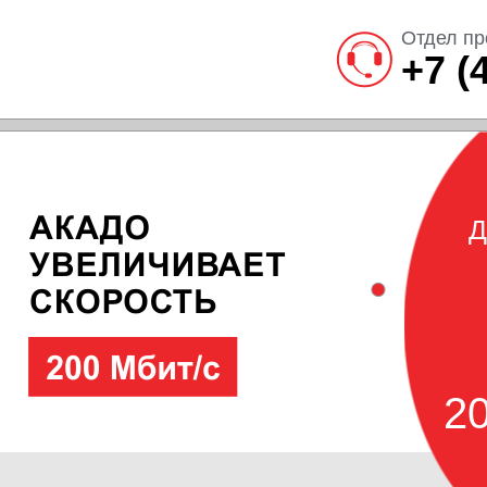
Отдел пр
+7 (
Д
20