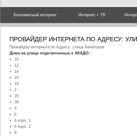
Безлимитный интернет
Интернет + ТВ
Интер
ПРОВАЙДЕР ИНТЕРНЕТА ПО АДРЕСУ: УЛ
Провайдер интернета по Адресу: улица Авиаторов
Дома на улице подключенные к АКАДО:
10
12
14
16
18
2
20
30
4
6
6 корп. 1
6 корп. 2
8