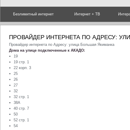
Безлимитный интернет
Интернет + ТВ
Интер
ПРОВАЙДЕР ИНТЕРНЕТА ПО АДРЕСУ: УЛ
Провайдер интернета по Адресу: улица Большая Якиманка
Дома на улице подключенные к АКАДО:
19
19 стр. 1
22 корп. 3
25
26
27
32
32 стр. 1
38А
40 стр. 7
50
52 стр. 1
54