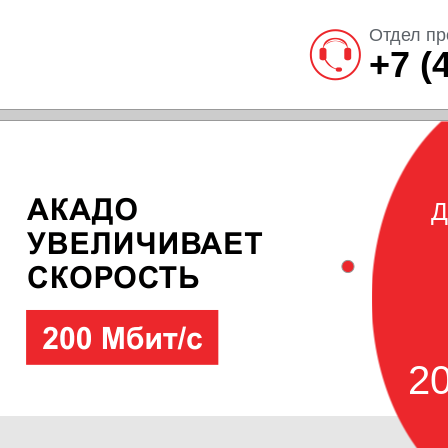
Отдел пр
+7 (
Д
20