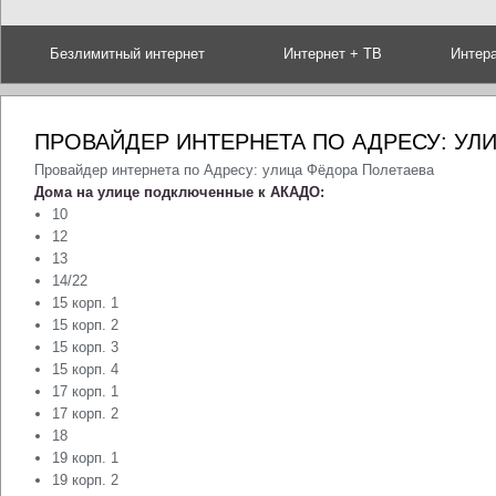
Безлимитный интернет
Интернет + ТВ
Интер
ПРОВАЙДЕР ИНТЕРНЕТА ПО АДРЕСУ: УЛ
Провайдер интернета по Адресу: улица Фёдора Полетаева
Дома на улице подключенные к АКАДО:
10
12
13
14/22
15 корп. 1
15 корп. 2
15 корп. 3
15 корп. 4
17 корп. 1
17 корп. 2
18
19 корп. 1
19 корп. 2