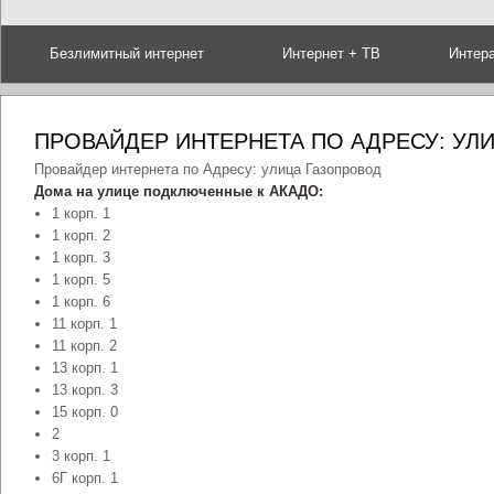
Безлимитный интернет
Интернет + ТВ
Интер
ПРОВАЙДЕР ИНТЕРНЕТА ПО АДРЕСУ: УЛ
Провайдер интернета по Адресу: улица Газопровод
Дома на улице подключенные к АКАДО:
1 корп. 1
1 корп. 2
1 корп. 3
1 корп. 5
1 корп. 6
11 корп. 1
11 корп. 2
13 корп. 1
13 корп. 3
15 корп. 0
2
3 корп. 1
6Г корп. 1