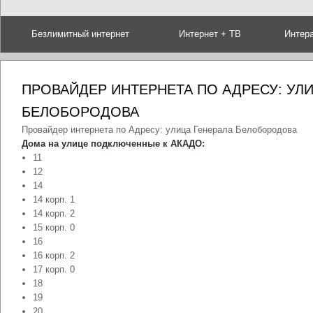
Безлимитный интернет
Интернет + ТВ
Интер
ПРОВАЙДЕР ИНТЕРНЕТА ПО АДРЕСУ: УЛ
БЕЛОБОРОДОВА
Провайдер интернета по Адресу: улица Генерала Белобородова
Дома на улице подключенные к АКАДО:
11
12
14
14 корп. 1
14 корп. 2
15 корп. 0
16
16 корп. 2
17 корп. 0
18
19
20