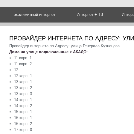
Безлимитный интернет
Интернет + ТВ
Интер
ПРОВАЙДЕР ИНТЕРНЕТА ПО АДРЕСУ: УЛ
Провайдер интернета по Адресу: улица Генерала Кузнецова
Дома на улице подключенные к АКАДО:
11 корп. 1
11 корп. 2
12
12 корп. 1
13 корп. 1
13 корп. 2
13 корп. 3
14 корп. 1
14 корп. 2
15 корп. 1
16 корп. 1
16 корп. 2
17 корп. 0