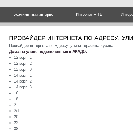
Безлимитный интернет
Интернет + ТВ
Интер
ПРОВАЙДЕР ИНТЕРНЕТА ПО АДРЕСУ: УЛ
Провайдер интернета по Адресу: улица Герасима Курина
Дома на улице подключенные к АКАДО:
12 корп. 1
12 корп. 2
12 корп. 3
14 корп. 1
14 корп. 2
14 корп. 3
16
18
2
2/1
20
22
38