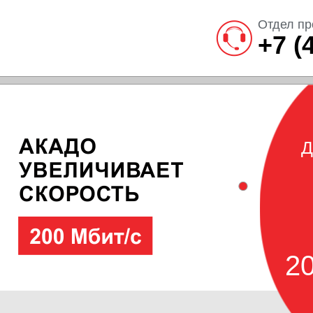
Отдел пр
+7 (
Д
20