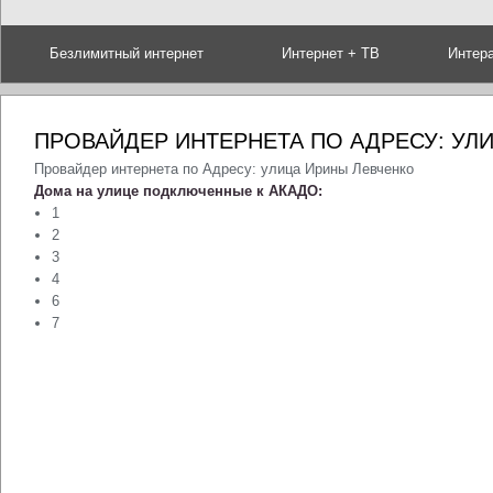
Безлимитный интернет
Интернет + ТВ
Интер
ПРОВАЙДЕР ИНТЕРНЕТА ПО АДРЕСУ: УЛ
Провайдер интернета по Адресу: улица Ирины Левченко
Дома на улице подключенные к АКАДО:
1
2
3
4
6
7