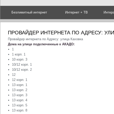
Безлимитный интернет
Интернет + ТВ
Интер
ПРОВАЙДЕР ИНТЕРНЕТА ПО АДРЕСУ: УЛ
Провайдер интернета по Адресу: улица Каховка
Дома на улице подключенные к АКАДО:
1
1 корп. 1
10 корп. 3
10/12 корп. 1
10/12 корп. 2
12
12 корп. 1
13 корп. 1
13 корп. 2
13 корп. 3
13 корп. 4
13 корп. 5
13 корп. 8