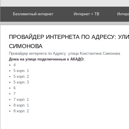
Безлимитный интернет
Интернет + ТВ
Интер
ПРОВАЙДЕР ИНТЕРНЕТА ПО АДРЕСУ: УЛ
СИМОНОВА
Провайдер интернета по Адресу: улица Константина Симонова
Дома на улице подключенные к АКАДО:
4
5 корп. 1
5 корп. 2
5 корп. 3
6
7
7 корп. 1
8 корп. 1
8 корп. 2