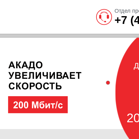
Отдел пр
+7 (
Д
20