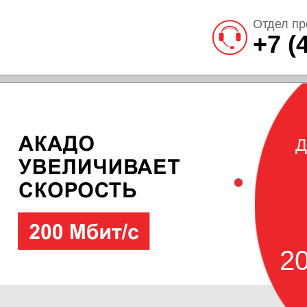
Отдел пр
+7 (
Д
20