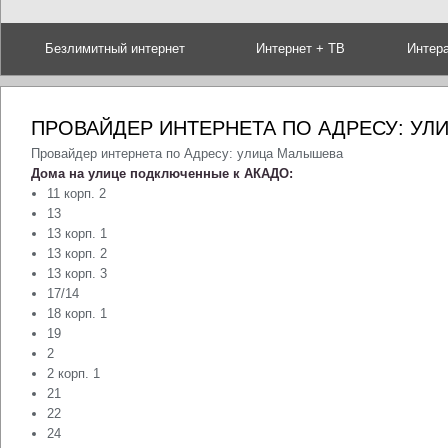
Безлимитный интернет
Интернет + ТВ
Интер
ПРОВАЙДЕР ИНТЕРНЕТА ПО АДРЕСУ: У
Провайдер интернета по Адресу: улица Малышева
Дома на улице подключенные к АКАДО:
11 корп. 2
13
13 корп. 1
13 корп. 2
13 корп. 3
17/14
18 корп. 1
19
2
2 корп. 1
21
22
24