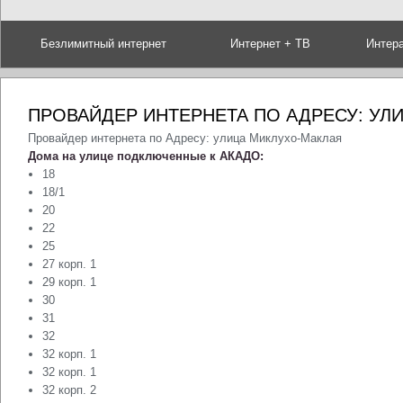
Безлимитный интернет
Интернет + ТВ
Интер
ПРОВАЙДЕР ИНТЕРНЕТА ПО АДРЕСУ: УЛ
Провайдер интернета по Адресу: улица Миклухо-Маклая
Дома на улице подключенные к АКАДО:
18
18/1
20
22
25
27 корп. 1
29 корп. 1
30
31
32
32 корп. 1
32 корп. 1
32 корп. 2