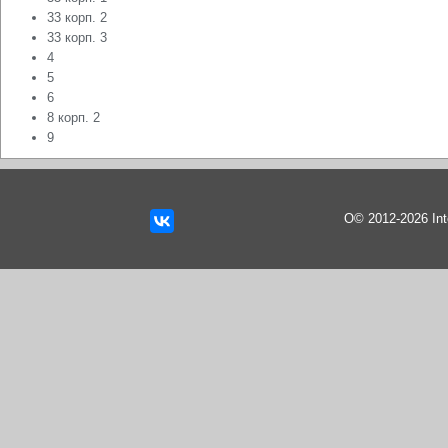
33 корп. 2
33 корп. 3
4
5
6
8 корп. 2
9
О© 2012-2026 In