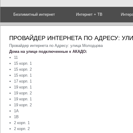
Безлимитный интернет
Интернет + ТВ
Интер
ПРОВАЙДЕР ИНТЕРНЕТА ПО АДРЕСУ: У
Провайдер интернета по Адресу: улица Молодцова
Дома на улице подключенные к АКАДО:
11
15 корп. 1
15 корп. 2
15 корп. 1
17 корп. 1
19 корп. 1
19 корп. 2
19 корп. 1
19 корп. 2
1А
1В
2 корп. 1
2 корп. 2