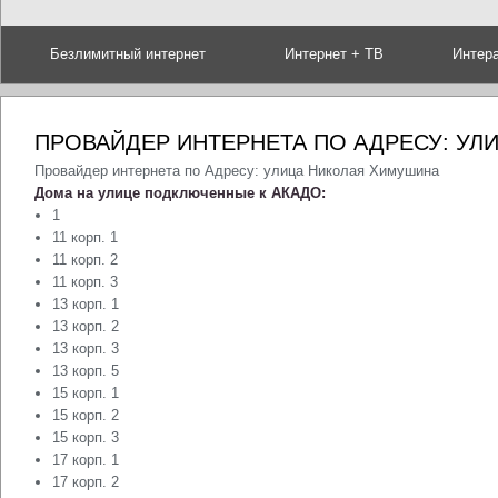
Безлимитный интернет
Интернет + ТВ
Интер
ПРОВАЙДЕР ИНТЕРНЕТА ПО АДРЕСУ: У
Провайдер интернета по Адресу: улица Николая Химушина
Дома на улице подключенные к АКАДО:
1
11 корп. 1
11 корп. 2
11 корп. 3
13 корп. 1
13 корп. 2
13 корп. 3
13 корп. 5
15 корп. 1
15 корп. 2
15 корп. 3
17 корп. 1
17 корп. 2