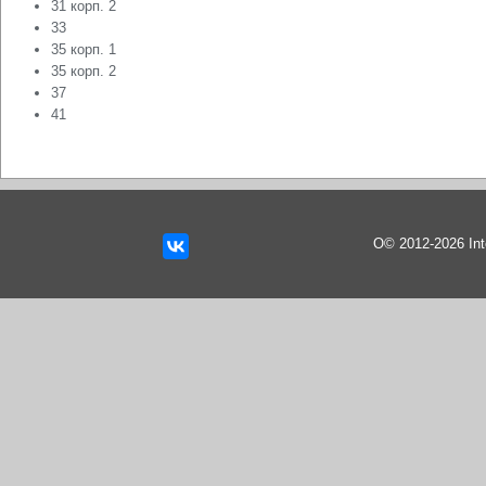
31 корп. 2
33
35 корп. 1
35 корп. 2
37
41
О© 2012-2026 In