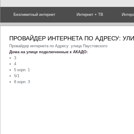
Безлимитный интернет
Интернет + ТВ
Интер
ПРОВАЙДЕР ИНТЕРНЕТА ПО АДРЕСУ: УЛ
Провайдер интернета по Адресу: улица Паустовского
Дома на улице подключенные к АКАДО:
3
4
5 корп. 1
5/1
8 корп. 3