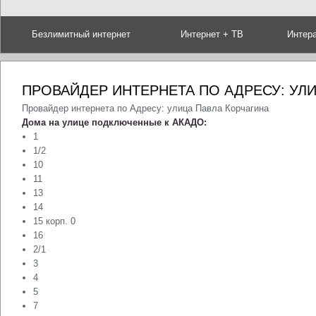
Безлимитный интернет
Интернет + ТВ
Интер
ПРОВАЙДЕР ИНТЕРНЕТА ПО АДРЕСУ: УЛ
Провайдер интернета по Адресу: улица Павла Корчагина
Дома на улице подключенные к АКАДО:
1
1/2
10
11
13
14
15 корп. 0
16
2/1
3
4
5
7