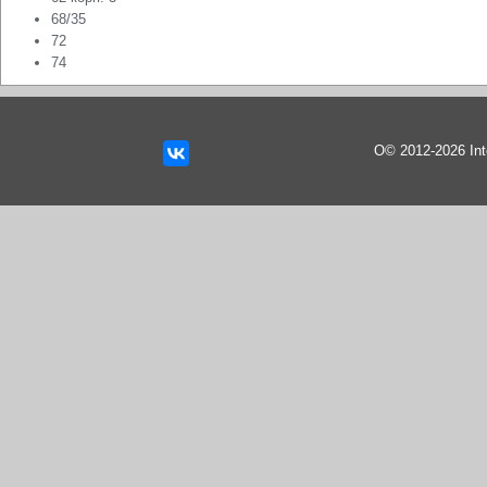
68/35
72
74
О© 2012-2026 In