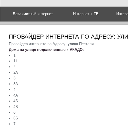
Безлимитный интернет
Интернет + ТВ
Интер
ПРОВАЙДЕР ИНТЕРНЕТА ПО АДРЕСУ: УЛ
Провайдер интернета по Адресу: улица Пестеля
Дома на улице подключенные к АКАДО:
1
11
2
2А
3
3А
4
4А
4Б
4В
6
6Б
7