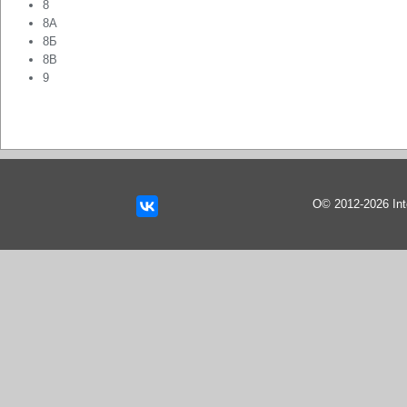
8
8А
8Б
8В
9
О© 2012-2026 In